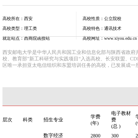
高校所在：西安
高校性质：公立院校
高校类型：理工类
高校特色：通讯技术
就近站点：西商院函授站
高校网址：www.xiyou.edu.cn
西安邮电大学是中华人民共和国工业和信息化部与陕西省政府
校、教育部”新工科研究与实践项目“入选高校、长安联盟、C
区唯一承担亚太电信组织和东盟培训任务的高校，已发展成一
电子教材
学费
层次
科类
招生专业
费
(年)
(总 )
数字经济
2800
300
2