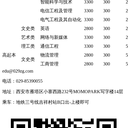
智能科学与技术
3300
300
2
电信工程及管理
3300
300
2
电气工程及其自动化
3300
300
2
文史类
英语
2800
300
2
艺术类
网络与新媒体
3300
300
2
理工类
通信工程
3300
300
高起本
物流管理
2800
300
文史类
工商管理
2800
300
edu@029zg.com
电话：029-85390055
地址：西安市雁塔区小寨西路232号MOMOPARK写字楼14层
乘车：地铁三号线吉祥村站B口出-上楼即可